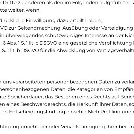
n Dritte zu anderen als den im Folgenden aufgeführten
te weiter, wenn:
usdrückliche Einwilligung dazu erteilt haben,
 f DSGVO zur Geltendmachung, Ausübung oder Verteidigun
ein überwiegendes schutzwürdiges Interesse an der Nic
. 6 Abs. 1 S. 1 lit. c DSGVO eine gesetzliche Verpflichtung
1 S. 1 lit. b DSGVO für die Abwicklung von Vertragsverhält
n uns verarbeiteten personenbezogenen Daten zu verl
r personenbezogenen Daten, die Kategorien von Empfä
nte Speicherdauer, das Bestehen eines Rechts auf Beri
n eines Beschwerderechts, die Herkunft ihrer Daten, so
ten Entscheidungsfindung einschließlich Profiling und 
chtigung unrichtiger oder Vervollständigung Ihrer bei