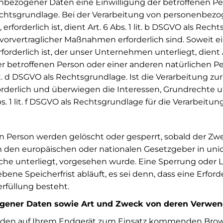
ezogener Daten eine Einwilligung der betroffenen Person 
sgrundlage. Bei der Verarbeitung von personenbezogen
erforderlich ist, dient Art. 6 Abs. 1 lit. b DSGVO als Rech
vorvertraglicher Maßnahmen erforderlich sind. Soweit
forderlich ist, der unser Unternehmen unterliegt, dient A
der betroffenen Person oder einer anderen natürlichen
 lit. d DSGVO als Rechtsgrundlage. Ist die Verarbeitung 
rderlich und überwiegen die Interessen, Grundrechte u
s. 1 lit. f DSGVO als Rechtsgrundlage für die Verarbeitung
Person werden gelöscht oder gesperrt, sobald der Zwe
h den europäischen oder nationalen Gesetzgeber in un
liche unterliegt, vorgesehen wurde. Eine Sperrung oder
ne Speicherfrist abläuft, es sei denn, dass eine Erford
erfüllung besteht.
ogener Daten sowie Art und Zweck von deren Verwe
 den auf Ihrem Endgerät zum Einsatz kommenden Brows