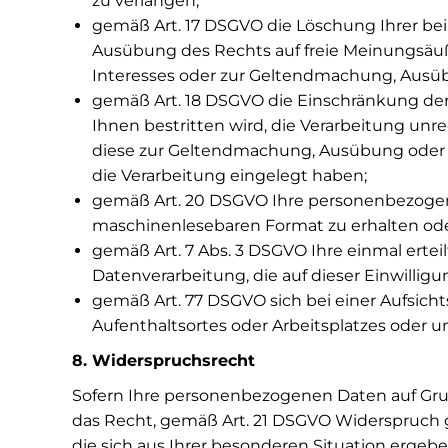
zu verlangen;
gemäß Art. 17 DSGVO die Löschung Ihrer be
Ausübung des Rechts auf freie Meinungsäuße
Interesses oder zur Geltendmachung, Ausüb
gemäß Art. 18 DSGVO die Einschränkung der
Ihnen bestritten wird, die Verarbeitung unr
diese zur Geltendmachung, Ausübung oder 
die Verarbeitung eingelegt haben;
gemäß Art. 20 DSGVO Ihre personenbezogenen
maschinenlesebaren Format zu erhalten ode
gemäß Art. 7 Abs. 3 DSGVO Ihre einmal erteil
Datenverarbeitung, die auf dieser Einwillig
gemäß Art. 77 DSGVO sich bei einer Aufsicht
Aufenthaltsortes oder Arbeitsplatzes oder u
8. Widerspruchsrecht
Sofern Ihre personenbezogenen Daten auf Grund
das Recht, gemäß Art. 21 DSGVO Widerspruch g
die sich aus Ihrer besonderen Situation ergebe