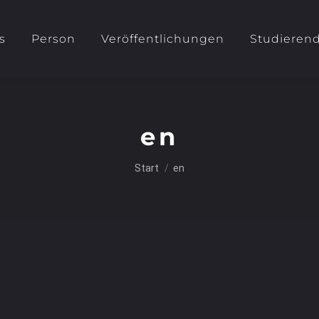
s
Person
Veröffentlichungen
Studieren
en
Sie befinden sich hier:
Start
en