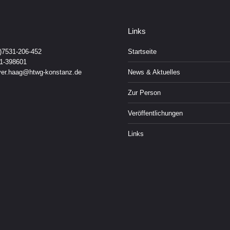
Links
0)7531-206-452
Startseite
41-398601
iver.haag@htwg-konstanz.de
News & Aktuelles
Zur Person
Veröffentlichungen
Links